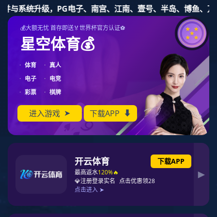
东升国际-科技赋能场景,让娱乐更有趣.
股票代码：837115
东升国际