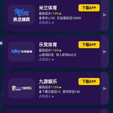
休闲轻便大容量双肩包|广东双肩背包生产厂家
型号：V25-27L
尺寸：长41.5*宽33*厚14cm
款式：双肩背
风格: 校园风
质地：织物
适用性别：男女通用
里布：涤纶
上市时间：2026年
材质工艺：丝印
是否支持定制：是