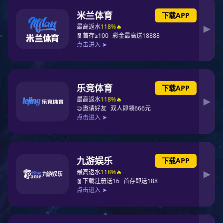
休闲双肩背包定制厂家|轻便出行休闲背包订制
休闲轻便大容量双肩包|广东双肩背包生产厂家
广东休闲双肩背包订制|双肩背包源头生产厂家
休闲双肩背包订制厂家|广东双肩背包生产厂家