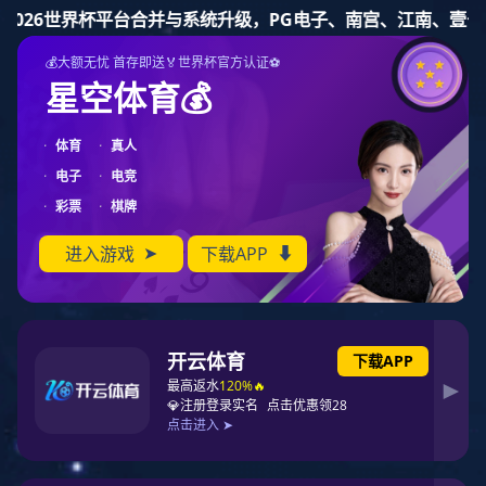
东升国际-科技赋能场景,让娱乐更有趣.
股票代码：837115
东升国际
全部