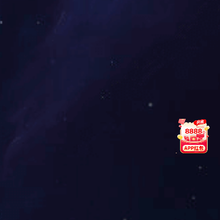
休闲背包定制|双肩包工厂|背包厂家
广东背包定制|休闲背包定做|包包工厂
1
2
3
4
5