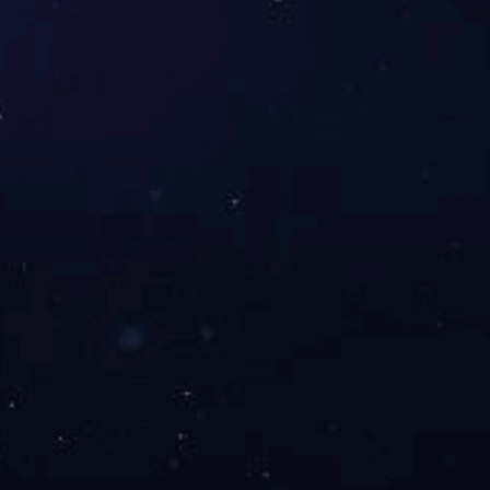
4008-097-067
免费服务热线
电话：0769-86923333-225
传真：0769-88658133
邮箱：wxtg005@dgendr.com
地址：广东省东莞市茶山镇粟边村裕南路
版权声明：网站所有产品款式仅供参考，本公司不向客户提供 完全
相同的产品。
业务联系
COPYRIGHT (©) 2018
东升国际-科技赋能场景,让娱乐更有趣.