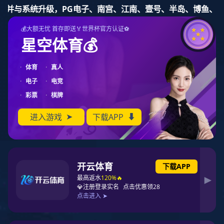
东升国际-科技赋能场景,让娱乐更有趣.
股票代码：837115
东升国际