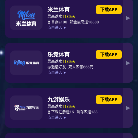
定制笔记本电脑包厂家|订做电脑包手|手提包生产厂
型号：CP110338
尺寸：长35*宽6*高27CM
款式：手提
风格: 欧美
质地：织物
适用性别：男
里布：涤纶
上市时间：2020
材质工艺：印花
是否支持定制：是