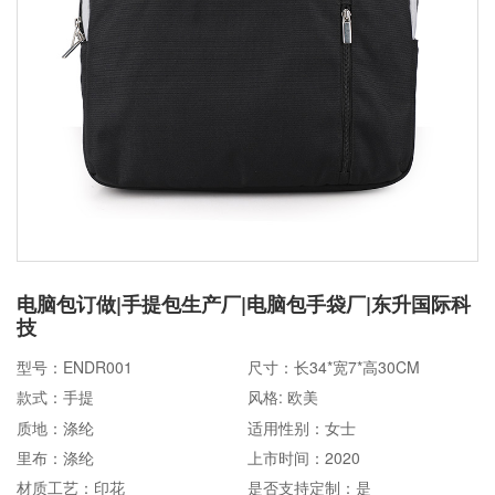
电脑包订做|手提包生产厂|电脑包手袋厂|东升国际科
技
型号：ENDR001
尺寸：长34*宽7*高30CM
款式：手提
风格: 欧美
质地：涤纶
适用性别：女士
里布：涤纶
上市时间：2020
材质工艺：印花
是否支持定制：是