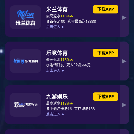
广东单肩包厂家|斜挎包定制|镭射包定做
型号：SH115610
尺寸：长31.5x宽10x高27cm
款式：斜挎
风格: 欧美
质地：织物
适用性别：女
里布：涤纶
上市时间：2022年
材质工艺：丝印
是否支持定制：是